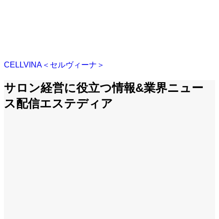
幹細胞培養上清液 CELLVINA
セルヴィーナは、最先端のバイオテクノロジーを駆使し、
美しさの本質を引き出す高品質な幹細胞培養上清液ブランド
です。
CELLVINA＜セルヴィーナ＞
サロン経営に役立つ情報&業界ニュー
ス配信エステディア